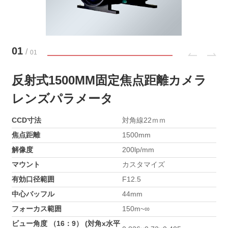
01
/
01
反射式1500MM固定焦点距離カメラ
レンズパラメータ
CCD寸法
対角線22ｍｍ
焦点距離
1500mm
解像度
200lp/mm
マウント
カスタマイズ
有効口径範囲
F12.5
中心バッフル
44mm
フォーカス範囲
150m~∞
ビュー角度 （16：9） (対角x水平