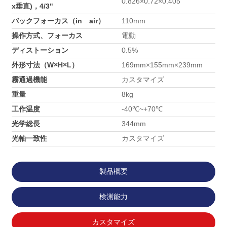
0.826×0.72×0.405
x垂直)，4/3"
バックフォーカス（in air）
110mm
操作方式、フォーカス
電動
ディストーション
0.5%
外形寸法（W×H×L）
169mm×155mm×239mm
霧通過機能
カスタマイズ
重量
8kg
工作温度
-40℃~+70℃
光学総長
344mm
光軸一致性
カスタマイズ
製品概要
検測能力
カスタマイズ