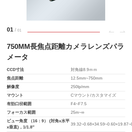
01
/
01
750MM長焦点距離カメラレンズパラ
メータ
CCD寸法
対角線8.9ｍｍ
焦点距離
12.5mm~750mm
解像度
250lp/mm
マウント
Cマウント/カスタマイズ
有効口径範囲
F4~F7.5
フォーカス範囲
25m~∞
ビュー角度 （16：9） (対角x水平
39.32~0.68×34.59~0.60×19.87~
x垂直)，1/1.8″