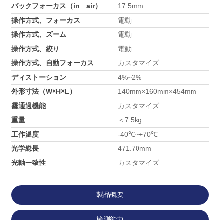
バックフォーカス（in air）
17.5mm
操作方式、フォーカス
電動
操作方式、ズーム
電動
操作方式、絞り
電動
操作方式、自動フォーカス
カスタマイズ
ディストーション
4%~2%
外形寸法（W×H×L）
140mm×160mm×454mm
霧通過機能
カスタマイズ
重量
＜7.5kg
工作温度
-40℃~+70℃
光学総長
471.70mm
光軸一致性
カスタマイズ
製品概要
検測能力