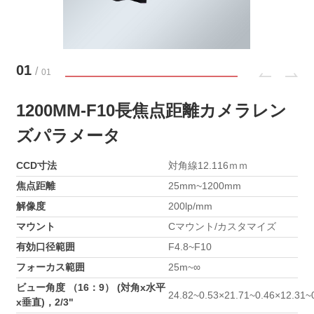
01
/
01
1200MM-F10長焦点距離カメラレン
ズパラメータ
CCD寸法
対角線12.116ｍｍ
焦点距離
25mm~1200mm
解像度
200lp/mm
マウント
Cマウント/カスタマイズ
有効口径範囲
F4.8~F10
フォーカス範囲
25m~∞
ビュー角度 （16：9） (対角x水平
24.82~0.53×21.71~0.46×12.31~
x垂直)，2/3"